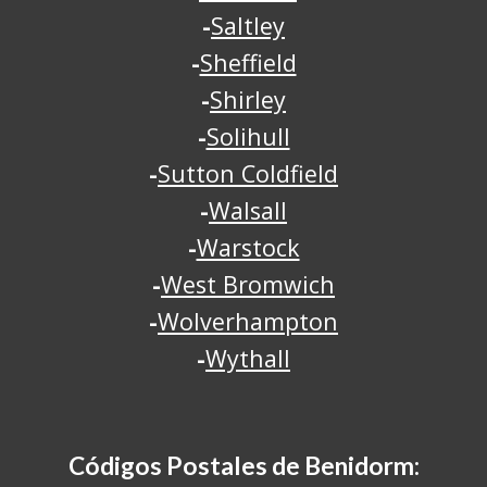
-
Saltley
-
Sheffield
-
Shirley
-
Solihull
-
Sutton Coldfield
-
Walsall
-
Warstock
-
West Bromwich
-
Wolverhampton
-
Wythall
Códigos Postales de
B
enidorm
: