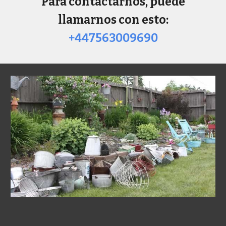
Para contactarnos, puede
llamarnos con esto:
+447563009690