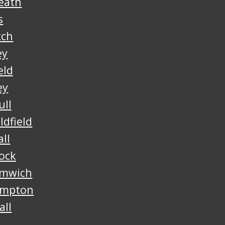
eath
s
tch
ey
eld
ey
ull
ldfield
ll
ock
omwich
ampton
all