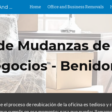
Removal Birmingham House And Flat Removals And Clearances
Home
Office and Business Removals
ip to main content
Skip to navigat
 de Mudanzas de 
gocios - B
e
nid
el proceso de reubicación de la oficina es tedioso y 
que cumplir en ese momento; para que puedas llamarnos