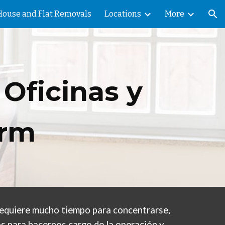
House and Flat Removals
Locations
More
ion
Oficinas y
orm
requiere mucho tiempo para concentrarse,
 para hacernos cargo de la operación y