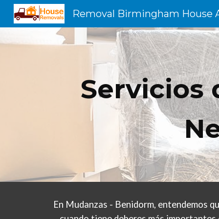
Sk
Servicios
Ne
En Mudanzas - Benidorm, entendemos que 
cuando tiene deberes más importantes 