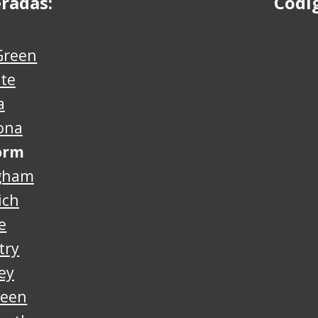
radas:
Códi
Green
nte
a
ona
orm
gham
ich
e
try
ey
reen