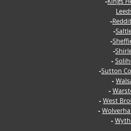
-
Kings H
Leed
-
Reddi
-
Saltl
-
Sheffi
-
Shirl
-
Solih
-
Sutton Co
-
Walsa
-
Warst
-
West Br
-
Wolverh
-
Wyth