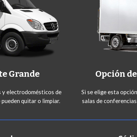
te Grande
Opción de
es y electrodomésticos de
Si se elige esta opció
 pueden quitar o limpiar.
salas de conferencias