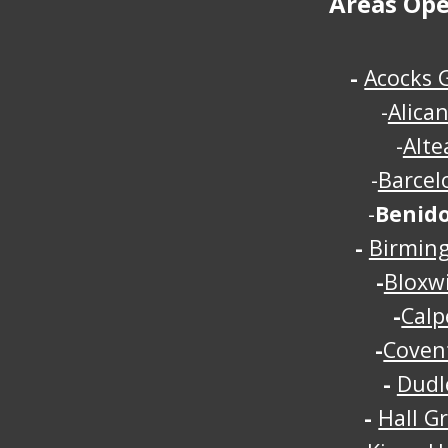
Áreas Ope
-
Acocks 
-
Alica
-
Alte
-
Barcel
-
Benid
-
Birmin
-
Bloxw
-
Calp
-
Coven
-
Dudl
-
Hall G