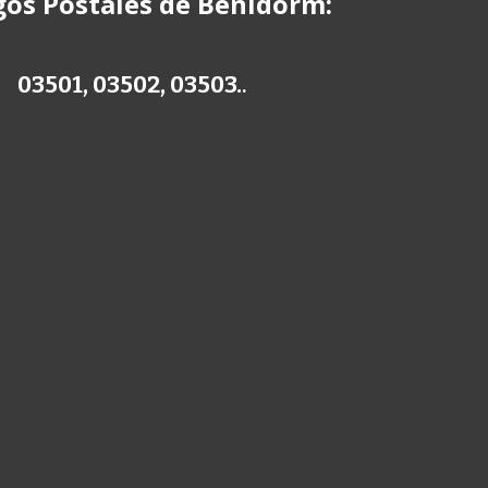
gos Postales de
B
enidorm
:
03501, 03502, 03503.
.