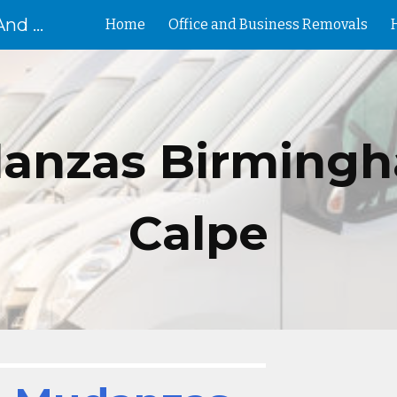
Removal Birmingham House And Flat Removals And Clearances
Home
Office and Business Removals
ip to main content
Skip to navigat
anzas
Birmingh
Calpe