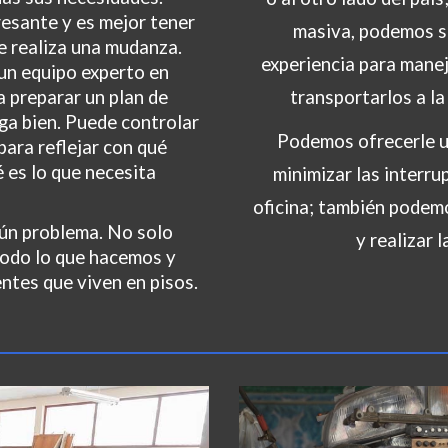
esante y es mejor tener
masiva, p
odemos
s
e realiza una mudanza.
experiencia para manej
un equipo experto en
 preparar un plan de
transportarlos a l
ga bien. Puede controlar
Podemos ofrecerle u
para reflejar con qué
 es lo que necesita
minimizar las interru
oficina; también podemo
gún problema. No solo
y realizar 
Todo lo que hacemos y
ntes que viven en pisos.