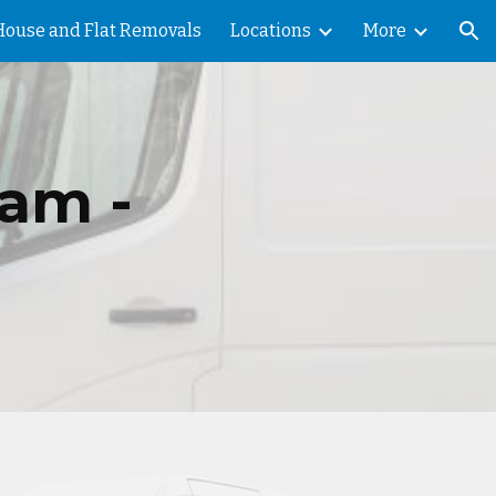
House and Flat Removals
Locations
More
ion
am -