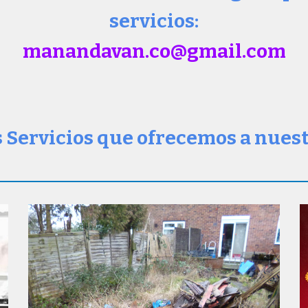
servicios:
man
andavan.co@gmail.com
s Servicios que ofrecemos a nuest